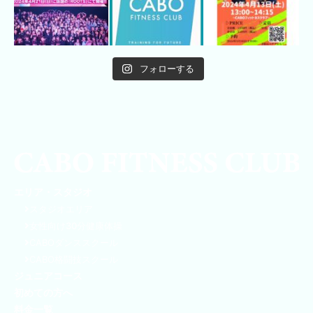
フォローする
エリア・スタジオ
スタジオエリア
女性向け30分健康体操
CABOダンススクール
CABO格闘技スクール
ジュニアコース
初めての方へ
料金一覧